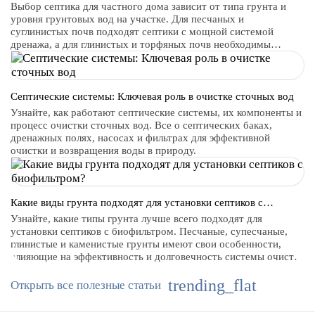
грунтовых вод?
Выбор септика для частного дома зависит от типа грунта и
уровня грунтовых вод на участке. Для песчаных и
суглинистых почв подходят септики с мощной системой
дренажа, а для глинистых и торфяных почв необходимы
дополнительные фильтры. Важно также учитывать уровень
грунтовых вод: для высоких уровней выбираются герметичные
септики с закрытым резервуаром, а для низких — более
простые системы. Пластиковые септики — идеальны для таких
Септические системы: Ключевая роль в очистке сточных вод
условий благодаря своей герметичности и долговечности.
Узнайте, как работают септические системы, их компоненты и
процесс очистки сточных вод. Все о септических баках,
дренажных полях, насосах и фильтрах для эффективной
очистки и возвращения воды в природу.
Какие виды грунта подходят для установки септиков с
биофильтром?
Узнайте, какие типы грунта лучше всего подходят для
установки септиков с биофильтром. Песчаные, супесчаные,
глинистые и каменистые грунты имеют свои особенности,
влияющие на эффективность и долговечность системы очистки
сточных вод.
trending_flat
Открыть все полезные статьи