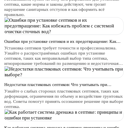
септика, какие нормы и законы действуют, чем грозит
нарушение санитарных отступов и как оформить всё
правильно.
Ошибки при установке септиков и их предотвращение: Как
избежать проблем с системой очистки сточных вод?
Установка септиков требует точности и профессионализма.
Узнайте о распространённых ошибках при установке
септиков, таких как неправильный выбор типа септика,
игнорирование требований по размещению и недостаточная
подготовка участка. Получите рекомендации по
предотвращению проблем и обеспечению эффективной
работы системы очистки сточных вод.
Недостатки пластиковых септиков: Что учитывать при
выборе?
Узнайте о слабых сторонах пластиковых септиков, таких как
деформация, ограничения по объему и воздействие грунтовых
вод. Советы помогут принять осознанное решение при выборе
септика.
Как работает система дренажа в септике: принципы и ошибки