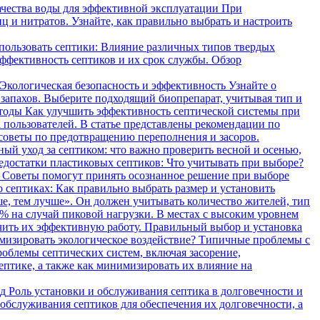
качества воды для эффективной эксплуатации
При
 и нитратов. Узнайте, как правильно выбрать и настроить
пользовать септики: Влияние различных типов твердых
ффективность септиков и их срок службы. Обзор
 Экологическая безопасность и эффективность
Узнайте о
 запахов. Выберите подходящий биопрепарат, учитывая тип и
Как улучшить эффективность септической системы при
 пользователей. В статье представлены рекомендации по
 советы по предотвращению переполнения и засоров.
ный уход за септиком: что важно проверить весной и осенью,
едостатки пластиковых септиков: Что учитывать при выборе?
д. Советы помогут принять осознанное решение при выборе
 септиках: Как правильно выбрать размер и установить
е, тем лучше». Он должен учитывать количество жителей, тип
0% на случай пиковой нагрузки. В местах с высоким уровнем
ить их эффективную работу. Правильный выбор и установка
Типичные проблемы с
облемы септических систем, включая засорение,
ептике, а также как минимизировать их влияние на
Роль установки и обслуживания септика в долговечности и
 обслуживания септиков для обеспечения их долговечности, а