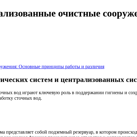
рализованные очистные соору
ружения: Основные принципы работы и различия
ических систем и централизованных сис
точных вод играют ключевую роль в поддержании гигиены и с
аботку сточных вод.
ма представляет собой подземный резервуар, в котором происход