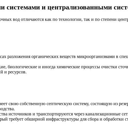
и системами и централизованными сист
чных вод отличаются как по технологии, так и по степени цен
ах разложения органических веществ микроорганизмами в специ
ие, биологические и иногда химические процессы очистки сто
й и ресурсов.
еет свою собственную септическую систему, состоящую из резе
водства.
тва источников и транспортируются через канализационные се
орый требует обширной инфраструктуры для сбора и обработки с