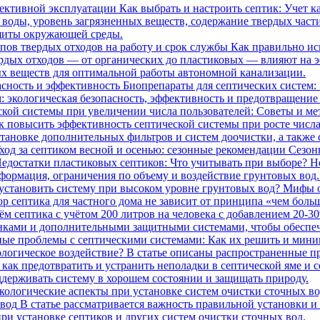
Как выбрать и настроить септик: Учет 
оды, уровень загрязненных веществ, содержание твердых частиц
ащиты окружающей среды.
Как правильно ис
ердых отходов — от органических до пластиковых — влияют на э
ых веществ для оптимальной работы автономной канализации.
Биопрепараты для септических систем:
: экологическая безопасность, эффективность и предотвращение
ак повысить эффективность септической системы при росте числа
тановке дополнительных фильтров и систем доочистки, а также
ход за септиком весной и осенью: сезонные рекомендации
Сезон
Н
деформация, ограничения по объему и воздействие грунтовых во
Мифы о
 септика для частного дома не зависит от принципа «чем больш
ъём септика с учётом 200 литров на человека с добавлением 20-3
нками и дополнительными защитными системами, чтобы обеспеч
логическое воздействие?
В статье описаны распространенные пр
как предотвратить и устранить неполадки в септической яме и с
ерживать систему в хорошем состоянии и защищать природу.
 вод
В статье рассматривается важность правильной установки и
ри установке септиков и других систем очистки сточных вод.