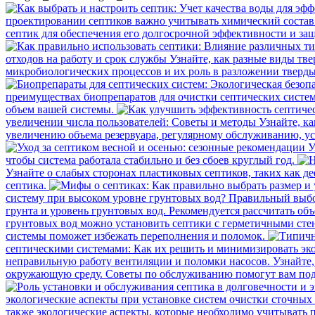
проектировании септиков важно учитывать химический состав в
Интересные статьи
септик для обеспечения его долгосрочной эффективности и з
отходов на работу и срок службы
Узнайте, как разные виды тв
микробиологических процессов и их роль в разложении тверд
преимуществах биопрепаратов для очистки септических систем
объем вашей системы.
увеличении числа пользователей: Советы и методы
Узнайте, к
увеличению объема резервуара, регулярному обслуживанию, ус
У
чтобы система работала стабильно и без сбоев круглый год.
Узнайте о слабых сторонах пластиковых септиков, таких как 
септика.
систему при высоком уровне грунтовых вод?
Правильный выбор
грунта и уровень грунтовых вод. Рекомендуется рассчитать об
грунтовых вод можно установить септики с герметичными сте
системы поможет избежать переполнения и поломок.
септическими системами: Как их решить и минимизировать эко
неправильную работу вентиляции и поломки насосов. Узнайте, 
окружающую среду. Советы по обслуживанию помогут вам подд
экологические аспекты при установке систем очистки сточных
также экологические аспекты, которые необходимо учитывать п