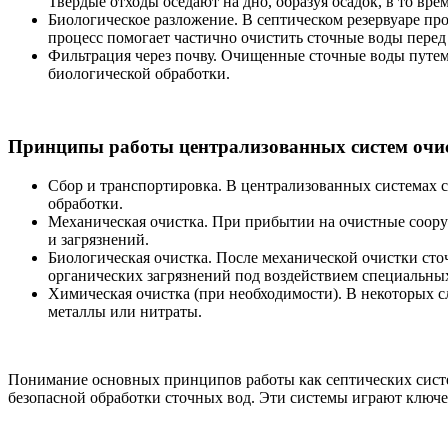
Твердые отходы оседают на дно, образуя осадок, в то вре
Биологическое разложение. В септическом резервуаре пр
процесс помогает частично очистить сточные воды перед
Фильтрация через почву. Очищенные сточные воды путем
биологической обработки.
Принципы работы централизованных систем очис
Сбор и транспортировка. В централизованных системах 
обработки.
Механическая очистка. При прибытии на очистные сооруж
и загрязнений.
Биологическая очистка. После механической очистки сто
органических загрязнений под воздействием специальны
Химическая очистка (при необходимости). В некоторых с
металлы или нитраты.
Понимание основных принципов работы как септических систе
безопасной обработки сточных вод. Эти системы играют ключ